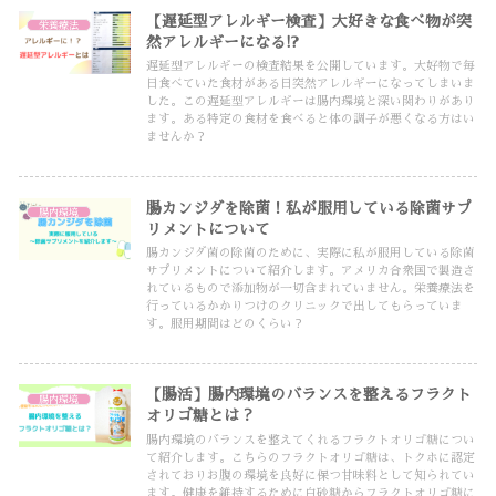
【遅延型アレルギー検査】大好きな食べ物が突
栄養療法
然アレルギーになる!?
遅延型アレルギーの検査結果を公開しています。大好物で毎
日食べていた食材がある日突然アレルギーになってしまいま
した。この遅延型アレルギーは腸内環境と深い関わりがあり
ます。ある特定の食材を食べると体の調子が悪くなる方はい
ませんか？
腸カンジダを除菌！私が服用している除菌サプ
腸内環境
リメントについて
腸カンジダ菌の除菌のために、実際に私が服用している除菌
サプリメントについて紹介します。アメリカ合衆国で製造さ
れているもので添加物が一切含まれていません。栄養療法を
行っているかかりつけのクリニックで出してもらっていま
す。服用期間はどのくらい？
【腸活】腸内環境のバランスを整えるフラクト
腸内環境
オリゴ糖とは？
腸内環境のバランスを整えてくれるフラクトオリゴ糖につい
て紹介します。こちらのフラクトオリゴ糖は、トクホに認定
されておりお腹の環境を良好に保つ甘味料として知られてい
ます。健康を維持するために白砂糖からフラクトオリゴ糖に