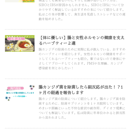
検査しても異常ないのにずっと胃腸が悪いという方は、
SIBOとIBSが原因かもしれません。SIBOとIBSについて分
かりやすく解説しているおすすめの本について紹介します。
私はこの本が影響して、食生活を見直しストレッチなどの運
動を始めました。
【体に優しい】腸と女性ホルモンの健康を支え
生理-冷え
るハーブティー２選
腸カンジダの除菌のために実際に私が飲んでいる、おすすめ
のハーブティーを紹介します。女性ホルモンの健康をサポー
トしてくれるハーブティーも紹介。薬ではないので身体にや
さしくアプローチしてくれます。PMSや生理痛、カンジダ
感染症を何とかしたい！
腸カンジダ菌を除菌したら副反応が出た！？1
腸内環境
ヶ月の経過を報告します
腸カンジダ菌の除菌について紹介します。腸カンジダ菌を除
菌するために、除菌サプリメントを１ヶ月服用しています。
めまいや頭痛といった不快な症状や副作用、ダイオフ現象に
ついても解説しています。私は除菌に年単位かかると担当医
から言われました。