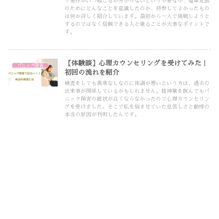
ク発作がいつ起こるか分からないという不安な中、電車克服
のためにどんなことを意識したのか、持参してよかったもの
は何か詳しく紹介しています。最初から一人で挑戦しようと
するのではなく信頼できる人と乗ることが大事なポイントで
す。
【体験談】心理カウンセリングを受けてみた｜
パニック障害
初回の流れを紹介
検査をしても異常なしなのに体調が悪いという方は、過去の
出来事が関係しているかもしれません。精神薬を飲んでもパ
ニック障害の症状が良くならなかったので心理カウンセリン
グを受けました。そこで私を悩ませていた息苦しさと動悸の
本当の原因が判明したんです。