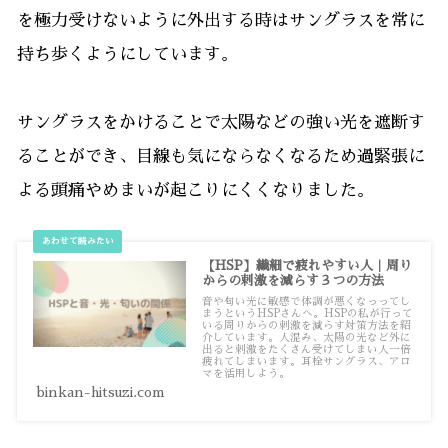
を極力受けないように外出する時はサングラスを常に
持ち歩くようにしています。
サングラスをかけることで太陽などの強い光を遮断す
ることができ、目線も気にならなくなるため過緊張に
よる頭痛やめまいが起こりにくくなりました。
【HSP】繊細で疲れやすい人｜周り
からの刺激を減らす３つの方法
音や匂い光に敏感で体調が悪くなっってし
まうというHSPさんへ。HSPの私が行って
いる周りからの刺激を減らす対策方法を紹
介しています。人混み、太陽の光など外に
出ると刺激をたくさん受けてしまい人一倍
疲れてしまいます。耳栓サングラス、アロ
マを活用しよう。
binkan-hitsuzi.com