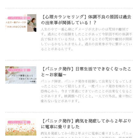
【心理カウンセリング】体調不良の原因は過去
パニック障害
の出来事が関係している！？
人生の中で一番心身にダメージが大きいのは死別や離別で
す。過去にその経験をしたことがあって今原因不明の体調不
良で悩まれている方は、もしかするとその死別や離別が関係
しているかもしれませんよ。過去の出来事が今に繋がってい
ることがあるんです。
【パニック発作】日常生活でできなくなったこ
パニック障害
と～お家編～
パニック障害、パニック発作を経験して出来なくなってしま
ったことについて紹介します。一度パニック発作を味わうと
恐怖心から、今まで普通にできていたことが出来なくなるこ
とがあります。映画館へ行くこと。一人での外出。乗り物に
乗れないなどがあります。
【パニック発作】病気を発症してから２年ぶり
パニック障害
に電車に乗りました
病気を発症してから約２年ぶりに電車に乗りました。パニッ